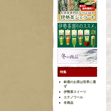
特集
鈴鹿のお茶は世界に通
ず
伊勢茶スイーツ
エテノワール
冬商品