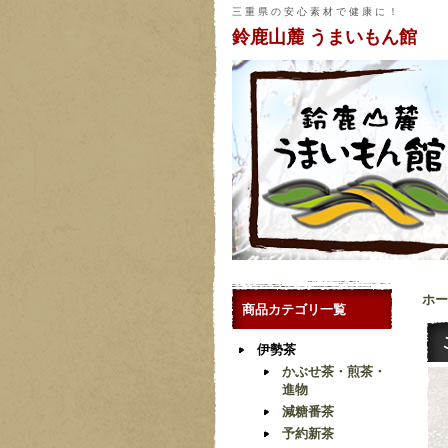
三 重 県 の 安 心 素 材 で 健 康 に ！
鈴鹿山麓 うまいもん館
ホー
商品カテゴリ一覧
伊勢茶
かぶせ茶・煎茶・
進物
減糖番茶
予約新茶