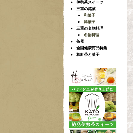
伊勢茶スイーツ
三重の銘菓
和菓子
洋菓子
三重の名物料理
名物料理
茶器
全国健康商品特集
和紅茶と菓子