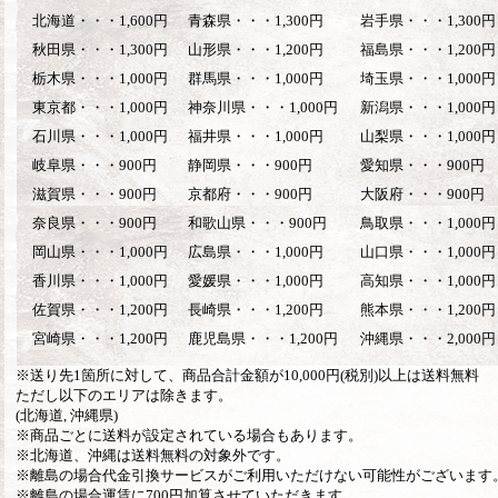
北海道・・・1,600円
青森県・・・1,300円
岩手県・・・1,300円
秋田県・・・1,300円
山形県・・・1,200円
福島県・・・1,200円
栃木県・・・1,000円
群馬県・・・1,000円
埼玉県・・・1,000円
東京都・・・1,000円
神奈川県・・・1,000円
新潟県・・・1,000円
石川県・・・1,000円
福井県・・・1,000円
山梨県・・・1,000円
岐阜県・・・900円
静岡県・・・900円
愛知県・・・900円
滋賀県・・・900円
京都府・・・900円
大阪府・・・900円
奈良県・・・900円
和歌山県・・・900円
鳥取県・・・1,000円
岡山県・・・1,000円
広島県・・・1,000円
山口県・・・1,000円
香川県・・・1,000円
愛媛県・・・1,000円
高知県・・・1,000円
佐賀県・・・1,200円
長崎県・・・1,200円
熊本県・・・1,200円
宮崎県・・・1,200円
鹿児島県・・・1,200円
沖縄県・・・2,000円
※送り先1箇所に対して、商品合計金額が10,000円
(税別)
以上は送料無料
ただし以下のエリアは除きます。
(北海道, 沖縄県)
※商品ごとに送料が設定されている場合もあります。
※北海道、沖縄は送料無料の対象外です。
※離島の場合代金引換サービスがご利用いただけない可能性がございます
※離島の場合運賃に700円加算させていただきます。