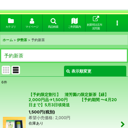
創業明治五年
カテゴリ
マイページ
商品検索
ご利用案内
清芳園
ホーム
>
伊勢茶
>
予約新茶
予約新茶
表示順変更
閉じる
6
件
表示数
:
【予約限定割引】 清芳園の限定新茶【緑】
2,000円品→1,500円 【予約期間 〜4月20
並び順
:
日まで】5月3日頃発送
1,500
円
(税別)
希望小売価格
:
2,000
円
絞り込む
在庫あり