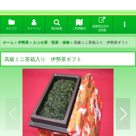
創業明治五年
カテゴリ
マイページ
商品検索
ご利用案内
清芳園
ホーム
>
伊勢茶
>
かぶせ茶・煎茶・進物
>
高級ミニ茶箱入り 伊勢茶ギフト
高級ミニ茶箱入り 伊勢茶ギフト