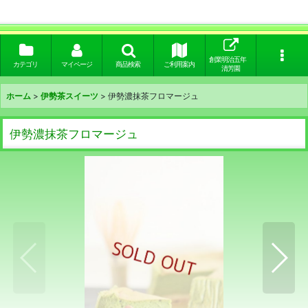
創業明治五年
カテゴリ
マイページ
商品検索
ご利用案内
清芳園
ホーム
>
伊勢茶スイーツ
>
伊勢濃抹茶フロマージュ
伊勢濃抹茶フロマージュ