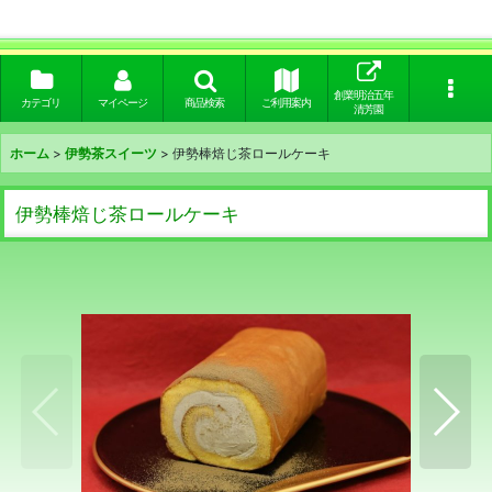
創業明治五年
カテゴリ
マイページ
商品検索
ご利用案内
清芳園
ホーム
>
伊勢茶スイーツ
>
伊勢棒焙じ茶ロールケーキ
伊勢棒焙じ茶ロールケーキ